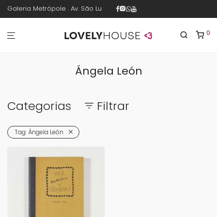
Galeria Metrópole . Av. São Luís 187 . sala 30 . 1º piso . República .
0
Ángela León
Categorias
Filtrar
Tag:
Ángela León