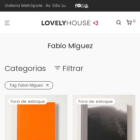
Galeria Metrópole . Av. São Luís 187 . sala 30 . 1º piso . República .
0
Fabio Miguez
Categorias
Filtrar
Tag:
Fabio Miguez