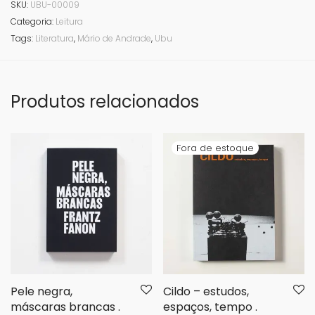
SKU:
UBU-00009
Categoria:
Leitura
Tags:
Literatura
,
Mário de Andrade
,
Ubu
Produtos relacionados
Pele negra,
Cildo – estudos,
máscaras brancas .
espaços, tempo .