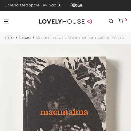
Galeria Metrópole . Av. São Luís 187 . sala 30 . 1º piso . República .
0
Início
/
Leitura
/
Macunaíma, o herói sem nenhum caráter . Mário de Andrade