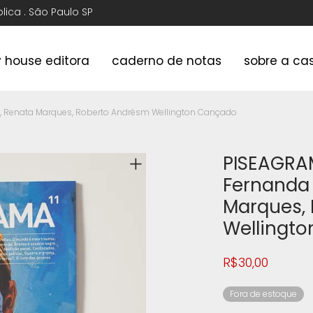
ública . São Paulo SP
y house editora
caderno de notas
sobre a ca
do, Renata Marques, Roberto Andrésm Wellington Cançado
PISEAGRAMA
Fernanda 
Marques,
Wellingt
R$
30,00
Fora de estoque