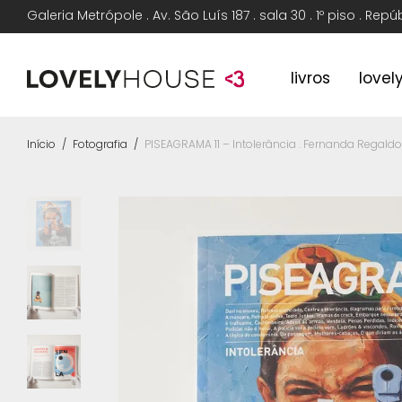
Galeria Metrópole . Av. São Luís 187 . sala 30 . 1º piso . Rep
livros
lovel
Início
/
Fotografia
/
PISEAGRAMA 11 – Intolerância . Fernanda Regal