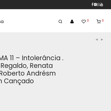
0
0
sa
 11 – Intolerância .
Regaldo, Renata
 Roberto Andrésm
on Cançado