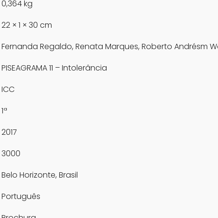
0,364 kg
22 × 1 × 30 cm
Fernanda Regaldo, Renata Marques, Roberto Andrésm W
PISEAGRAMA 11 – Intolerância
ICC
1ª
2017
3000
Belo Horizonte, Brasil
Português
Brochura