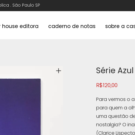
ública . São Paulo SP
y house editora
caderno de notas
sobre a ca
Série Azul
R$
120,00
Para vermos o az
para quem a olh
uma questão de
nostalgia? O ina
(Clarice Lispect