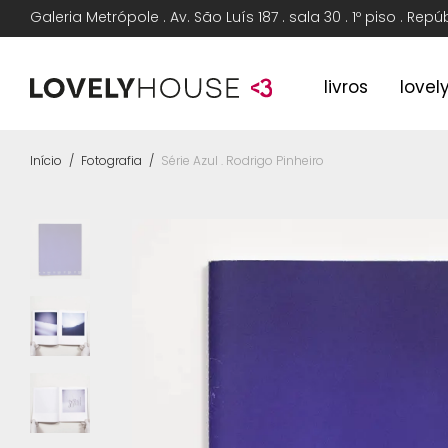
Galeria Metrópole . Av. São Luís 187 . sala 30 . 1º piso . Rep
livros
lovel
Início
/
Fotografia
/
Série Azul . Rodrigo Pinheiro