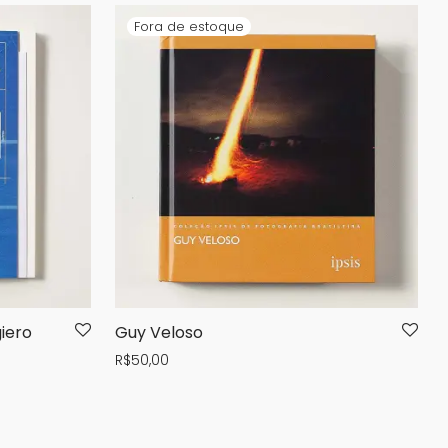
iero
Guy Veloso
R$
50,00