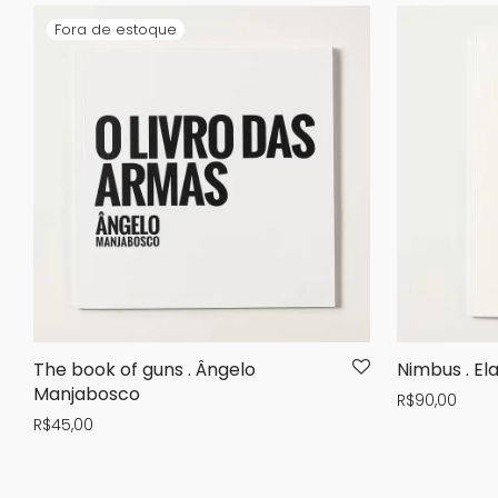
The book of guns . Ângelo
Nimbus . El
Manjabosco
R$
90,00
R$
45,00