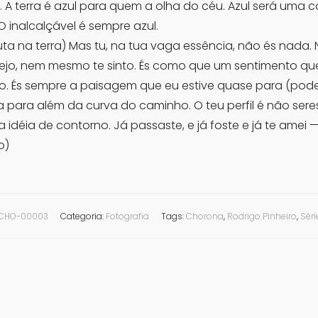
 A terra é azul para quem a olha do céu. Azul será uma 
inalcalçável é sempre azul.
uta na terra) Mas tu, na tua vaga essência, não és nad
vejo, nem mesmo te sinto. És como que um sentimento que
io. És sempre a paisagem que eu estive quase para (poder
para além da curva do caminho. O teu perfil é não seres
déia de contorno. Já passaste, e já foste e já te amei — o
o)
CHO-00003
Categoria:
Fotografia
Tags:
Chorona
,
Rodrigo Pinheiro
,
Séri