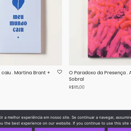
aiu . Martina Brant +
O Paradoxo da Presença . 
Sobral
R$
115,00
tir a melhor experiência em nosso site. Se continuar a navegar, assumir
 the best experience on our website. If you continue to use this site 
©
2026
adorável editora de casa