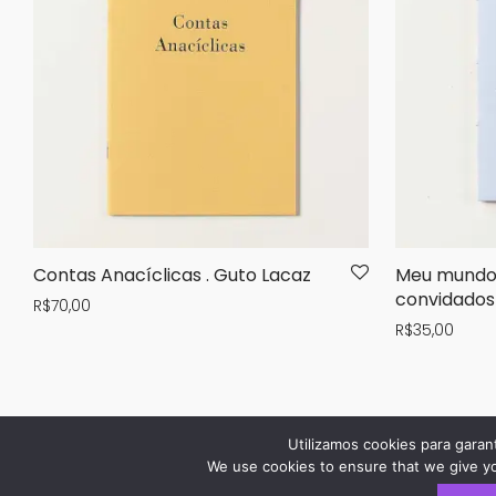
Contas Anacíclicas . Guto Lacaz
Meu mundo c
convidados
R$
70,00
R$
35,00
Utilizamos cookies para garan
We use cookies to ensure that we give you
sobre a casa
dúvidas
privacidade
acompanhe seu pedido
contato