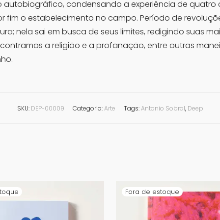
lato autobiográfico, condensando a experiência de quatro
or fim o estabelecimento no campo. Período de revoluçõ
tura; nela sai em busca de seus limites, redigindo suas mai
ontramos a religião e a profanação, entre outras manei
nho.
SKU:
DEP-00009
Categoria:
Arte
Tags:
Antonio Sobral
,
Deep