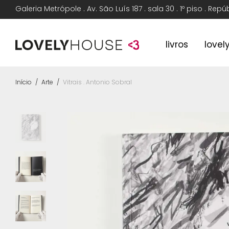
Galeria Metrópole . Av. São Luís 187 . sala 30 . 1º piso . Rep
livros
lovel
Início
/
Arte
/
Vitrais . Antonio Sobral