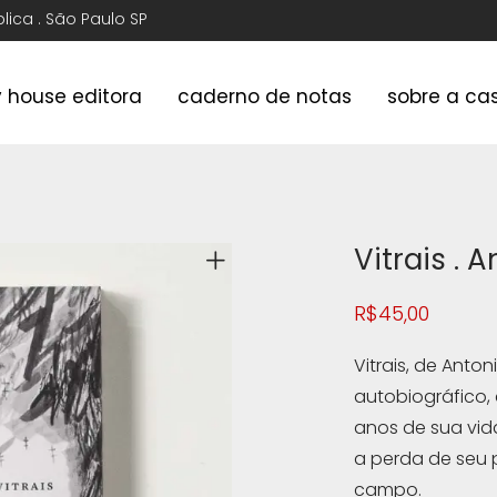
ública . São Paulo SP
y house editora
caderno de notas
sobre a ca
Vitrais . 
R$
45,00
Vitrais, de Anton
autobiográfico,
anos de sua vid
a perda de seu 
campo.