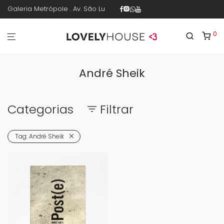
Galeria Metrópole . Av. São Luís 187 . sala 30 . 1º piso . República .
0
André Sheik
Categorias
Filtrar
Tag:
André Sheik