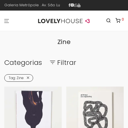
Galeria Metrópole . Av. São Luís 187 . sala 30 . 1º piso . República .
0
Zine
Categorias
Filtrar
Tag:
Zine