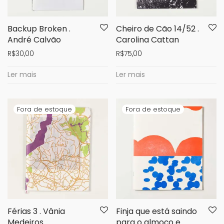
Backup Broken .
Cheiro de Cão 14/52 .
André Calvão
Carolina Cattan
R$
30,00
R$
75,00
Ler mais
Ler mais
Férias 3 . Vânia
Finja que está saindo
Medeiros
para o almoço e