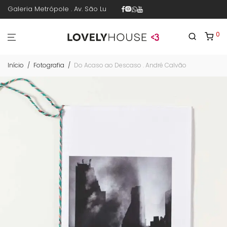
Galeria Metrópole . Av. São Luís 187 . sala 30 . 1º piso . República .
0
Início
/
Fotografia
/
Do Acaso ao Descaso . André Calvão