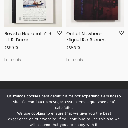
Revista Nacional nº 9
Out of Nowhere .
. J. R. Duran
Miguel Rio Branco
R$
90,00
R$
85,00
Ler mais
Ler mais
Utilizamos cookies para garantir a melhor experiência em nosso
sobre a casa
site. Se continuar a navegar, assumiremos que você está
satisfeito.
dúvidas
We use cookies to ensure that we give you the best
privacidade
experience on our website. If you continue to use this site we
will assume that you are happy with it.
acompanhe seu pedido