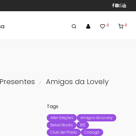
0
0
sa
 Presentes
Amigos da Lovely
⁄
Tags
Alter Edições
Amigos da Lovely
Bebel Books
BEĨ
Club del Prado
Cobogó