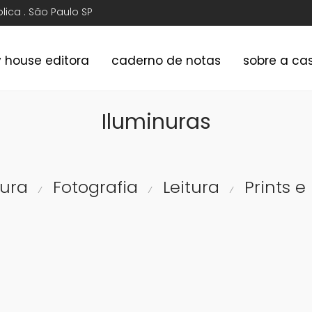
ública . São Paulo SP
y house editora
caderno de notas
sobre a ca
Iluminuras
tura
Fotografia
Leitura
Prints e
⁄
⁄
⁄