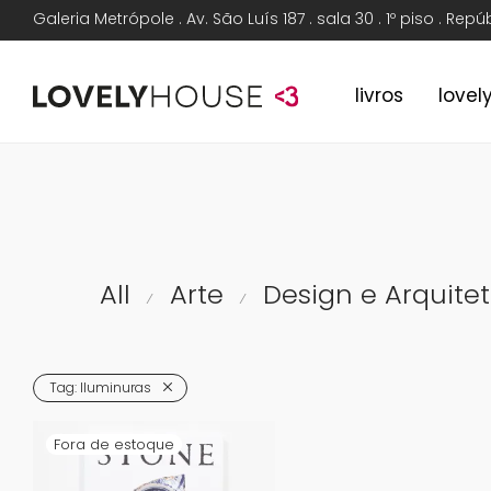
Galeria Metrópole . Av. São Luís 187 . sala 30 . 1º piso . Rep
livros
lovel
All
Arte
Design e Arquite
⁄
⁄
Tag:
Iluminuras