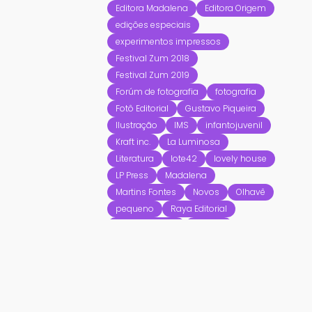
Editora Madalena
Editora Origem
edições especiais
experimentos impressos
Festival Zum 2018
Festival Zum 2019
Forúm de fotografia
fotografia
Fotô Editorial
Gustavo Piqueira
Ilustração
IMS
infantojuvenil
Kraft inc.
La Luminosa
Literatura
lote42
lovely house
LP Press
Madalena
Martins Fontes
Novos
Olhavê
pequeno
Raya Editorial
Regina Ferreira
Revista
Ricardo Luis Silva
Ricardo Rodrigues
risografia
Selo Turvo
sorteio
Sô Edições
Tempo d'Imagem
Ubu
Void
WMF Martins Fontes
Zine