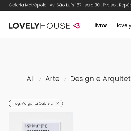
Galeria Metrópole . Av. São Luís 187 . sala 30 . 1º piso . Rep
livros
lovel
All
Arte
Design e Arquite
⁄
⁄
Tag:
Margarita Cabrera