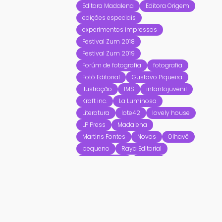
Editora Madalena
Editora Origem
edições especiais
experimentos impressos
Festival Zum 2018
Festival Zum 2019
Forúm de fotografia
fotografia
Fotô Editorial
Gustavo Piqueira
Ilustração
IMS
infantojuvenil
Kraft inc.
La Luminosa
Literatura
lote42
lovely house
LP Press
Madalena
Martins Fontes
Novos
Olhavê
pequeno
Raya Editorial
Regina Ferreira
Revista
Ricardo Luis Silva
Ricardo Rodrigues
risografia
Selo Turvo
sorteio
Sô Edições
Tempo d'Imagem
Ubu
Void
WMF Martins Fontes
Zine