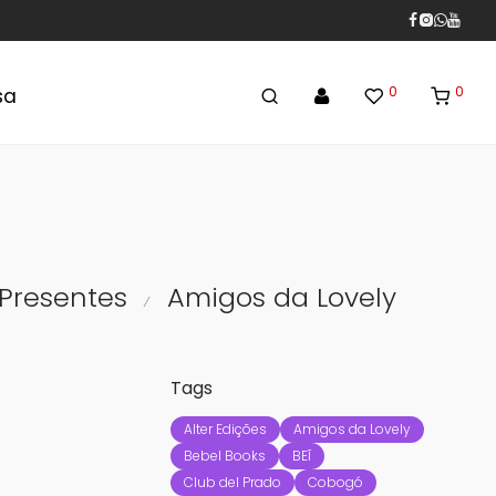
0
0
sa
 Presentes
Amigos da Lovely
⁄
Tags
Alter Edições
Amigos da Lovely
Bebel Books
BEĨ
Club del Prado
Cobogó