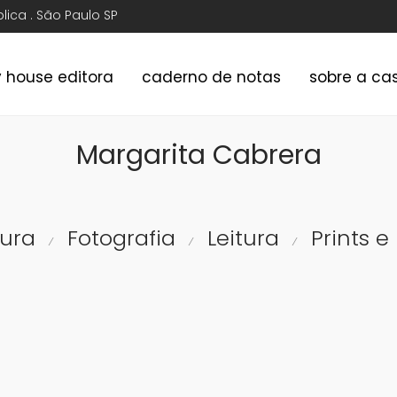
ública . São Paulo SP
y house editora
caderno de notas
sobre a ca
Margarita Cabrera
tura
Fotografia
Leitura
Prints e
⁄
⁄
⁄