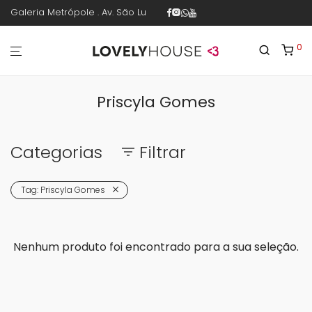
Galeria Metrópole . Av. São Luís 187 . sala 30 . 1º piso . República .
0
Priscyla Gomes
Categorias
Filtrar
Tag:
Priscyla Gomes
Nenhum produto foi encontrado para a sua seleção.