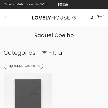
Galeria Metrópole . Av. São Luís 187 . sala 30 . 1º piso . República .
0
Raquel Coelho
Categorias
Filtrar
Tag:
Raquel Coelho