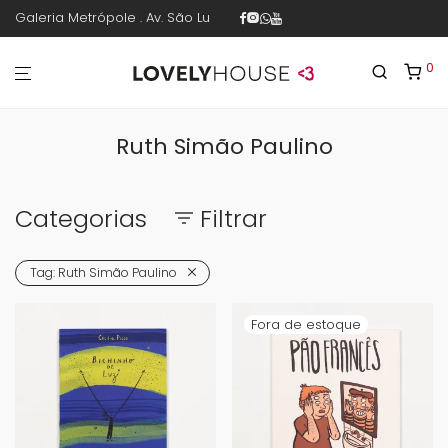
Galeria Metrópole . Av. São Luís 187 . sala 30 . 1º piso . República .
0
Ruth Simão Paulino
Categorias
Filtrar
Tag:
Ruth Simão Paulino