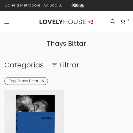
Galeria Metrópole . Av. São Luís 187 . sala 30 . 1º piso . República .
0
Thays Bittar
Categorias
Filtrar
Tag:
Thays Bittar