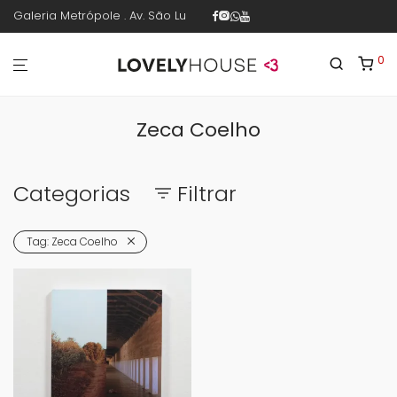
Galeria Metrópole . Av. São Luís 187 . sala 30 . 1º piso . República .
0
Zeca Coelho
Categorias
Filtrar
Tag:
Zeca Coelho