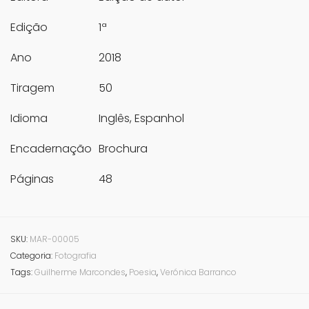
Edição
1ª
Ano
2018
Tiragem
50
Idioma
Inglês, Espanhol
Encadernação
Brochura
Páginas
48
SKU:
MAR-00005
Categoria:
Fotografia
Tags:
Guilherme Marcondes
,
Poesia
,
Verónica Barranco