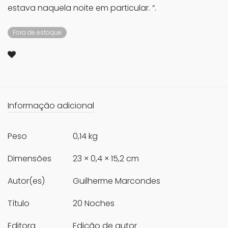
estava naquela noite em particular. “.
Fora de estoque
Informação adicional
Peso
0,14 kg
Dimensões
23 × 0,4 × 15,2 cm
Autor(es)
Guilherme Marcondes
Título
20 Noches
Editora
Edição de autor