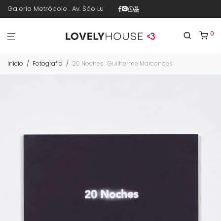
Galeria Metrópole . Av. São Luís 187 . sala 30 . 1º piso . República .
0
Início
/
Fotografia
/
20 Noches . Guilherme Marcondes