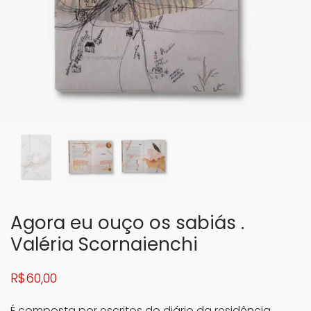
Agora eu ouço os sabiás .
Valéria Scornaienchi
R$
60,00
É composta por escritos do diário da residência,