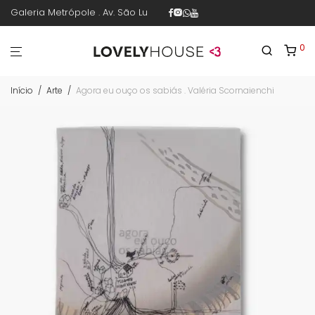
Galeria Metrópole . Av. São Luís 187 . sala 30 . 1º piso . República .
0
Início
/
Arte
/
Agora eu ouço os sabiás . Valéria Scornaienchi