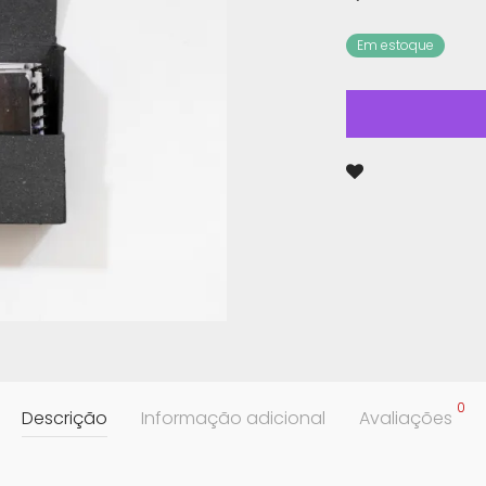
Em estoque
0
Descrição
Informação adicional
Avaliações