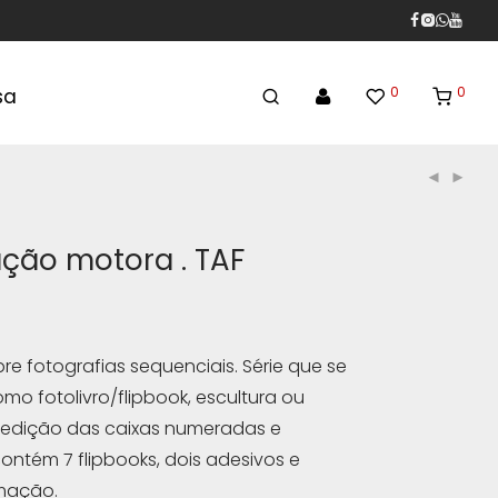
0
0
sa
ção motora . TAF
obre fotografias sequenciais. Série que se
como fotolivro/flipbook, escultura ou
edição das caixas numeradas e
ontém 7 flipbooks, dois adesivos e
mação.