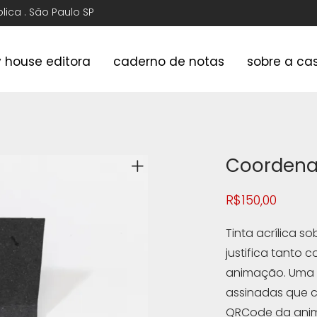
ública . São Paulo SP
y house editora
caderno de notas
sobre a ca
Coordena
R$
150,00
Tinta acrílica s
justifica tanto 
animação. Uma 
assinadas que c
QRCode da ani