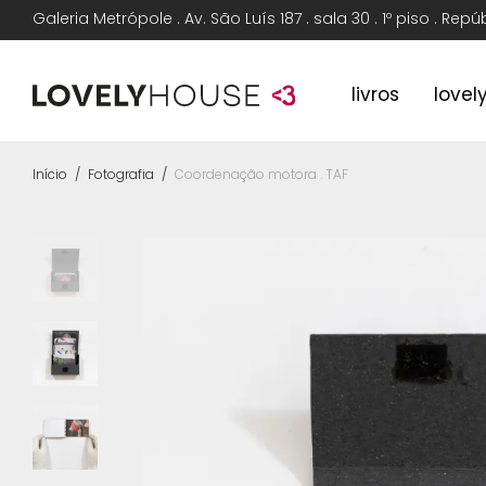
Galeria Metrópole . Av. São Luís 187 . sala 30 . 1º piso . Rep
livros
lovel
Início
/
Fotografia
/
Coordenação motora . TAF