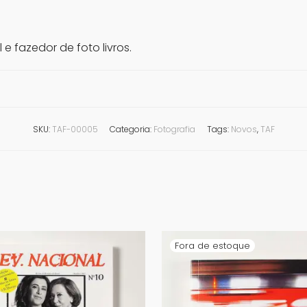
l e fazedor de foto livros.
SKU:
TAF-00005
Categoria:
Fotografia
Tags:
Novos
,
TAF