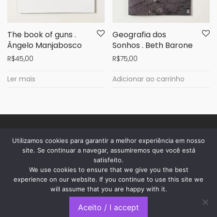
The book of guns .
Geografia dos
Ângelo Manjabosco
Sonhos . Beth Barone
R$
45,00
R$
75,00
Ler mais
Adicionar ao carrinho
Utilizamos cookies para garantir a melhor experiência em nosso
sobre a casa
site. Se continuar a navegar, assumiremos que você está
satisfeito.
dúvidas
We use cookies to ensure that we give you the best
privacidade
experience on our website. If you continue to use this site we
will assume that you are happy with it.
acompanhe seu pedido
Aceito / I accept
contato