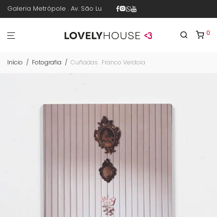
Galeria Metrópole . Av. São Luís 187 . sala 30 . 1º piso . República .
0
Início
/
Fotografia
/
Cuñadas . Franco Verdoia