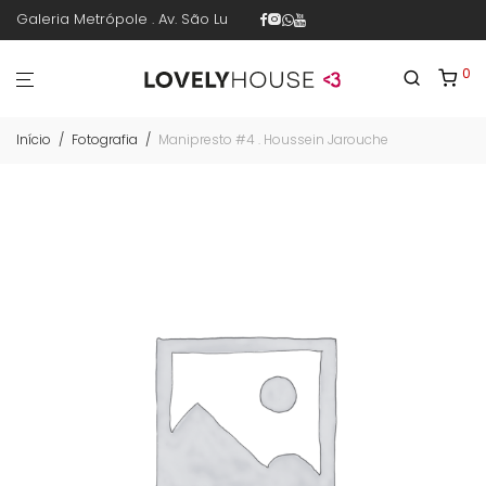
Galeria Metrópole . Av. São Luís 187 . sala 30 . 1º piso . República .
0
Início
/
Fotografia
/
Manipresto #4 . Houssein Jarouche