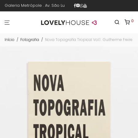
Galeria Metrópole . Av. São Luís 187 . sala 30 . 1º piso . República .
0
Início
/
Fotografia
/
Nova Topografia Tropical Vol.1 . Guilherme Freire