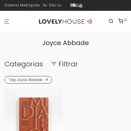
Galeria Metrópole . Av. São Luís 187 . sala 30 . 1º piso . República .
0
Joyce Abbade
Categorias
Filtrar
Tag:
Joyce Abbade