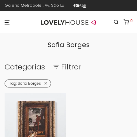
Galeria Metrópole . Av. São Luís 187 . sala 30 . 1º piso . República .
0
Sofia Borges
Categorias
Filtrar
Tag:
Sofia Borges