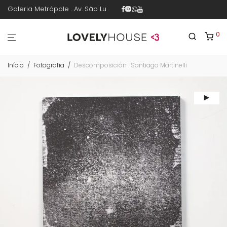
Galeria Metrópole . Av. São Luís 187 . sala 30 . 1º piso . República .
0
Início
/
Fotografia
/
Descomposición . Santiago Martinelli