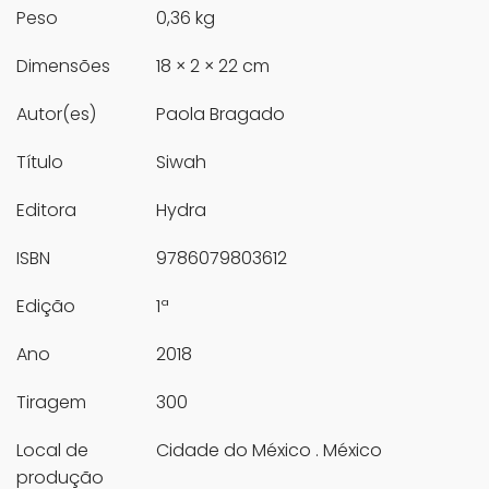
Peso
0,36 kg
Dimensões
18 × 2 × 22 cm
Autor(es)
Paola Bragado
Título
Siwah
Editora
Hydra
ISBN
9786079803612
Edição
1ª
Ano
2018
Tiragem
300
Local de
Cidade do México . México
produção