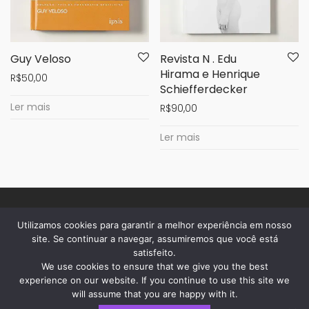
Guy Veloso
Revista N . Edu
Hirama e Henrique
R$
50,00
Schiefferdecker
Ler mais
R$
90,00
Ler mais
Utilizamos cookies para garantir a melhor experiência em nosso
sobre a casa
site. Se continuar a navegar, assumiremos que você está
satisfeito.
dúvidas
We use cookies to ensure that we give you the best
privacidade
experience on our website. If you continue to use this site we
will assume that you are happy with it.
acompanhe seu pedido