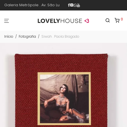
Galeria Metrópole . Av. São Luís 187 . sala 30 . 1º piso . República .
0
Início
/
Fotografia
/
Siwah . Paola Bragado