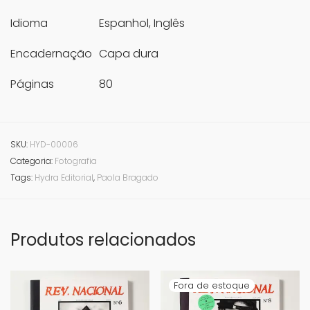
Idioma
Espanhol, Inglês
Encadernação
Capa dura
Páginas
80
SKU:
HYD-00006
Categoria:
Fotografia
Tags:
Hydra Editorial
,
Paola Bragado
Produtos relacionados